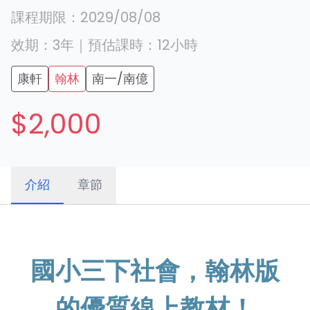
課程期限：
2029/08/08
效期：
3年
｜
預估課時：
12
小時
康軒
翰林
南一/南億
$2,000
介紹
章節
國小三下社會，翰林版
的優質線上教材！